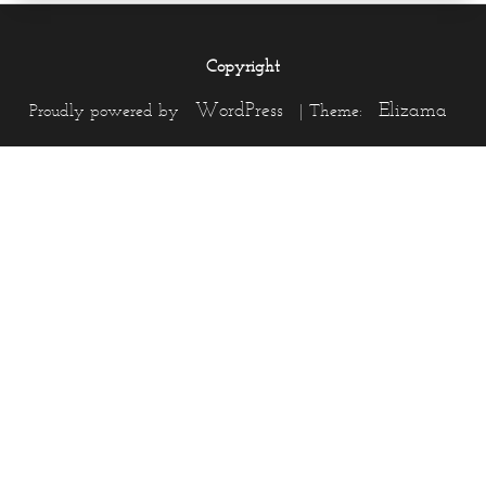
Copyright
WordPress
Elizama
Proudly powered by
|
Theme: